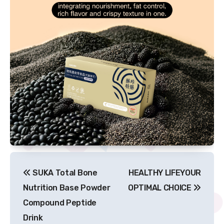
文
SUKA Total Bone
HEALTHY LIFEYOUR
章
Nutrition Base Powder
OPTIMAL CHOICE
导
Compound Peptide
Drink
航