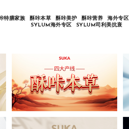
咔特膳家族
酥咔本草
酥咔美护
酥咔营养
海外专区
SYLUM海外专区
SYLUM司利美抗衰