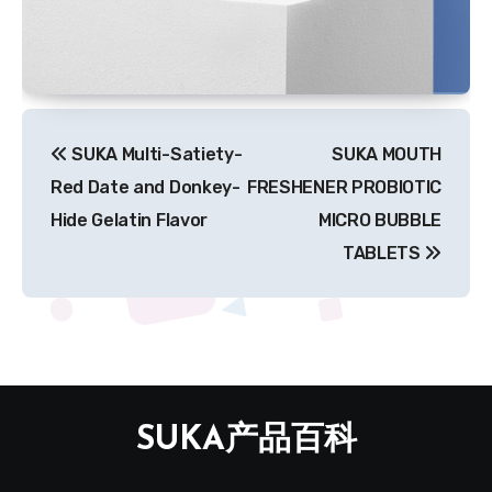
文
SUKA Multi-Satiety-
SUKA MOUTH
章
Red Date and Donkey-
FRESHENER PROBIOTIC
导
Hide Gelatin Flavor
MICRO BUBBLE
TABLETS
航
SUKA产品百科