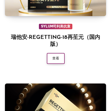
SYLUM司利美抗衰
瑞他安-REGETTING-18再苼元（国内
版）
查看