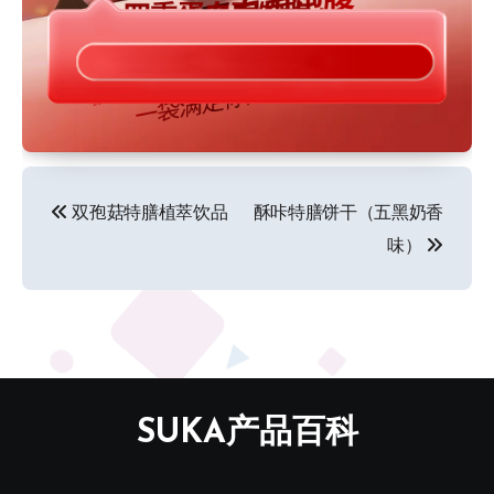
文
双孢菇特膳植萃饮品
酥咔特膳饼干（五黑奶香
章
味）
导
航
SUKA产品百科