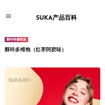
跳
转
到
SUKA产品百科
内
容
酥咔特膳家族
酥咔多维饱（红枣阿胶味）