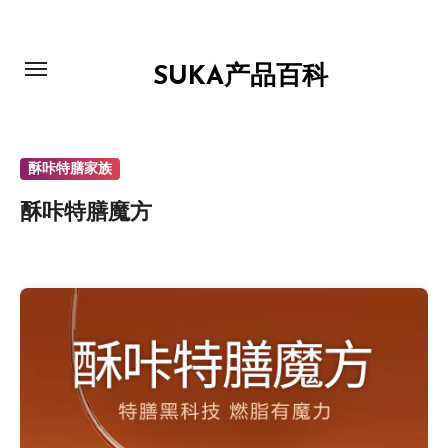
跳
转
到
SUKA产品百科
内
容
酥咔特膳家族
酥咔特膳魔方