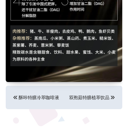
文
酥咔特膳冷萃咖啡液
双孢菇特膳植萃饮品
章
导
航