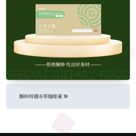
文
酥咔特膳冷萃咖啡液
章
导
航