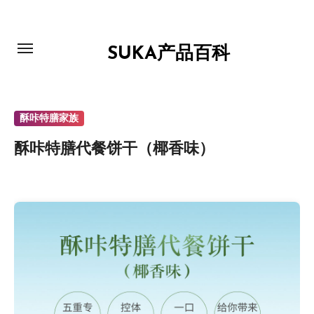
跳
转
到
SUKA产品百科
内
容
酥咔特膳家族
酥咔特膳代餐饼干（椰香味）